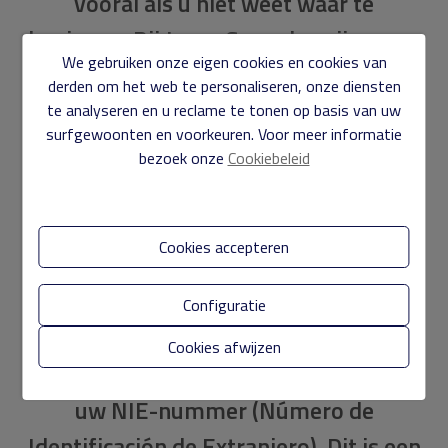
vooral als u niet weet waar te
beginnen. Bij
Javea Casas
begrijpen we
We gebruiken onze eigen cookies en cookies van
de uitdagingen en staan we klaar om u
derden om het web te personaliseren, onze diensten
door elke stap van het proces te
te analyseren en u reclame te tonen op basis van uw
surfgewoonten en voorkeuren. Voor meer informatie
begeleiden. Volg deze gids voor een
bezoek onze
Cookiebeleid
soepele en succesvolle woning
aankoop in Spanje.
Cookies accepteren
1.
Verkrijg uw NIE-nummer
Configuratie
De eerste stap bij het kopen van een
Cookies afwijzen
woning in Spanje is het verkrijgen van
uw
NIE-nummer
(Número de
Identificación de Extranjero). Dit is een