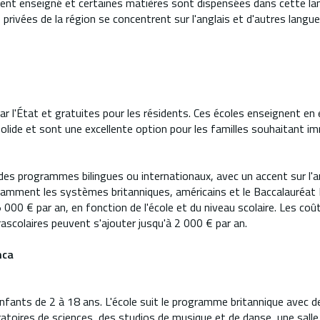
nt enseigné et certaines matières sont dispensées dans cette lan
s privées de la région se concentrent sur l'anglais et d'autres lan
 l'État et gratuites pour les résidents. Ces écoles enseignent en e
lide et sont une excellente option pour les familles souhaitant imm
des programmes bilingues ou internationaux, avec un accent sur l'a
mment les systèmes britanniques, américains et le Baccalauréat Int
 000 € par an, en fonction de l'école et du niveau scolaire. Les coû
arascolaires peuvent s'ajouter jusqu'à 2 000 € par an.
nca
enfants de 2 à 18 ans. L'école suit le programme britannique avec
toires de sciences, des studios de musique et de danse, une salle d