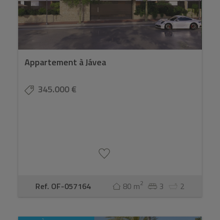
Appartement à Jávea
345.000 €
2
Ref. OF-057164
80 m
3
2