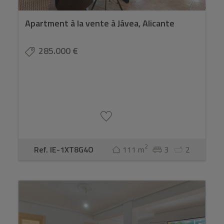
Apartment à la vente à Jávea, Alicante
285.000 €
2
Ref. IE-1XT8G4O
111 m
3
2