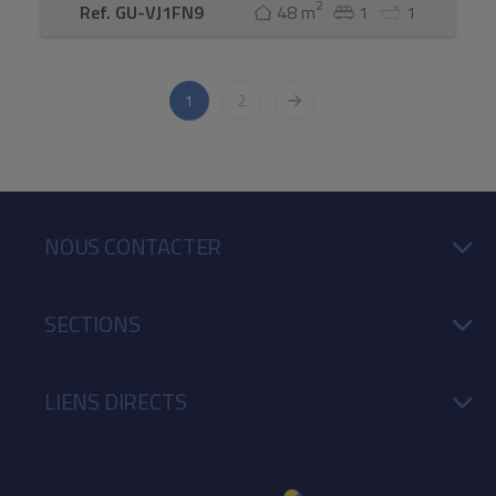
2
Ref. GU-VJ1FN9
48 m
1
1
1
2
NOUS CONTACTER
SECTIONS
LIENS DIRECTS