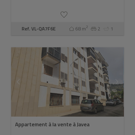
2
Ref. VL-QA7F6E
68 m
2
1
Appartement à la vente à Javea