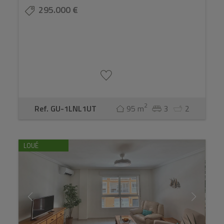
295.000 €
2
Ref. GU-1LNL1UT
95 m
3
2
LOUÉ