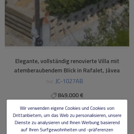
Elegante, vollständig renovierte Villa mit
atemberaubendem Blick in Rafalet, Jávea
JC-1027AB
Ref.
849.000 €
Wir verwenden eigene Cookies und Cookies von
299 m2
733 m2
5
4
Drittanbietern, um das Web zu personalisieren, unsere
Dienste zu analysieren und Ihnen Werbung basierend
Villa
in
Jávea - RAFALET
auf Ihren Surfgewohnheiten und -präferenzen