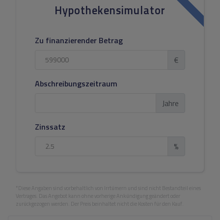
Hypothekensimulator
Zu finanzierender Betrag
€
Abschreibungszeitraum
Jahre
Zinssatz
%
*Diese Angaben sind vorbehaltlich von Irrtümern und sind nicht Bestandteil eines
Vertrages. Das Angebot kann ohne vorherige Ankündigung geändert oder
zurückgezogen werden. Der Preis beinhaltet nicht die Kosten für den Kauf.