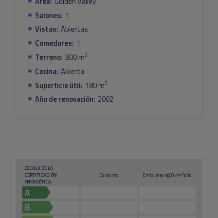
Área:
Golden Valley
completamente equipada y una barbacoa de obra, ideal
para disfrutar del estilo de vida mediterráneo. La naya es
Salones:
1
el corazón de la vida exterior de esta vivienda.
Vistas:
Abiertas
Comedores:
1
En la planta superior, un estudio privado de
2
Terreno:
800 m
aproximadamente 30 m² se accede a través de una
escalera exterior. Cuenta con aislamiento especial en el
Cocina:
Abierta
techo y ofrece gran versatilidad—perfecto para
2
Superficie útil:
180 m
invitados, sala de ocio o despacho.
Año de renovación:
2002
Una puerta eléctrica da acceso a un camino pavimentado
que lleva al garaje, con espacio suficiente para aparcar
varios vehículos. La propiedad también incluye una zona
de lavandería, un pequeño trastero y un jardín bellamente
cuidado con palmeras y arbustos ornamentales,
ESCALA DE LA
especialmente alrededor de la piscina.
2
CERTIFICACIÓN
Consumo
Emisiones kg
CO
/m
año
2
ENERGÉTICA
Con vistas al mar y la montaña, y en una ubicación
A
tranquila pero bien comunicada, esta vivienda ofrece
B
comodidad, carácter y mucho encanto.