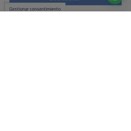
Gestionar consentimiento
Contáctanos por
WhatsApp
Ir a los resultados de la búsqueda
Puede que también te gusten
estas propiedades
C
halet/Villa en venta en Benitachell